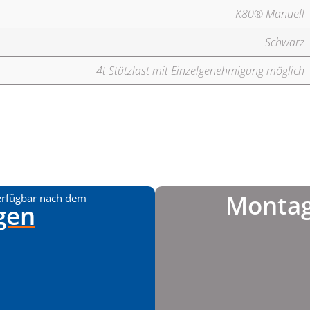
K80® Manuell
Schwarz
4t Stützlast mit Einzelgenehmigung möglich
Montag
erfügbar nach dem
gen