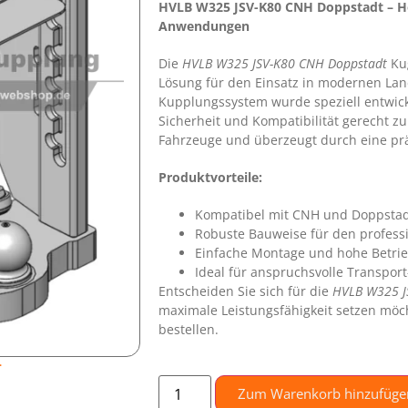
HVLB W325 JSV-K80 CNH Doppstadt – Ho
Anwendungen
Die
HVLB W325 JSV-K80 CNH Doppstadt
Kug
Lösung für den Einsatz in modernen Lan
Kupplungssystem wurde speziell entwick
Sicherheit und Kompatibilität gerecht z
Fahrzeuge und überzeugt durch eine prä
Produktvorteile:
Kompatibel mit CNH und Doppsta
Robuste Bauweise für den professi
Einfache Montage und hohe Betrie
Ideal für anspruchsvolle Transpo
Entscheiden Sie sich für die
HVLB W325 J
maximale Leistungsfähigkeit setzen möch
bestellen.
.
Zum Warenkorb hinzufüge