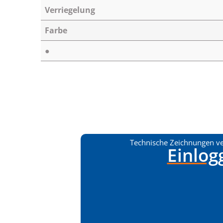
Verriegelung
Farbe
●
Technische Zeichnungen v
Einlog