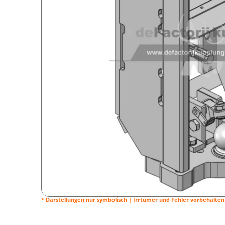
* Darstellungen nur symbolisch | Irrtümer und Fehler vorbehalten