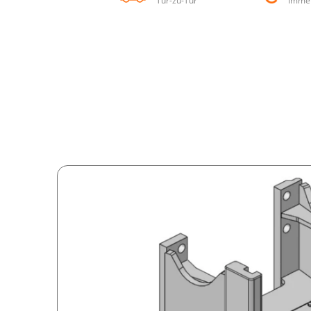
Tür-zu-Tür
Immer