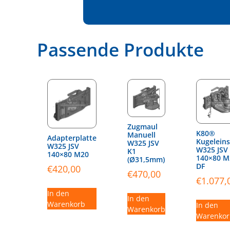
Passende Produkte
Zugmaul
K80®
Manuell
Adapterplatte
Kugeleins
W325 JSV
W325 JSV
W325 JSV
K1
140×80 M20
140×80 M
(Ø31,5mm)
DF
€
420,00
€
470,00
€
1.077,
In den
In den
Warenkorb
In den
Warenkorb
Warenkor