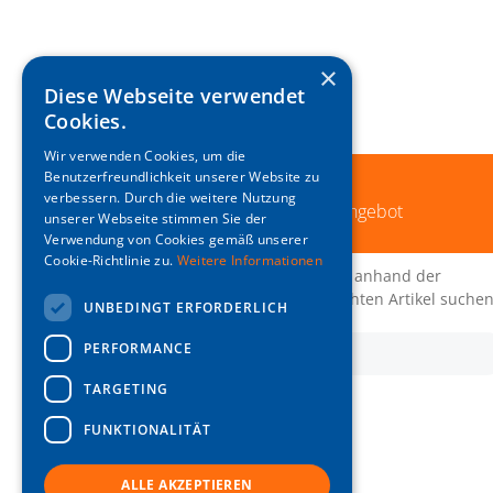
×
Diese Webseite verwendet
Cookies.
Wir verwenden Cookies, um die
Benutzerfreundlichkeit unserer Website zu
DAS IST ES NICHT
verbessern. Durch die weitere Nutzung
Betrachten Sie das komplette Angebot
unserer Webseite stimmen Sie der
Verwendung von Cookies gemäß unserer
Cookie-Richtlinie zu.
Weitere Informationen
In der Suchleiste unten können Sie anhand der
Artikelnummer nach dem gewünschten Artikel suchen
UNBEDINGT ERFORDERLICH
PERFORMANCE
TARGETING
FUNKTIONALITÄT
ALLE AKZEPTIEREN