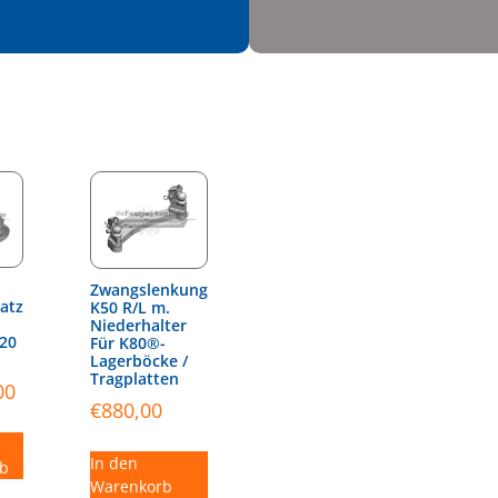
Zwangslenkung
atz
K50 R/L m.
Niederhalter
20
Für K80®-
Lagerböcke /
Tragplatten
00
€
880,00
In den
b
Warenkorb