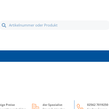
ige Preise
der Spezialist
02562 7019250